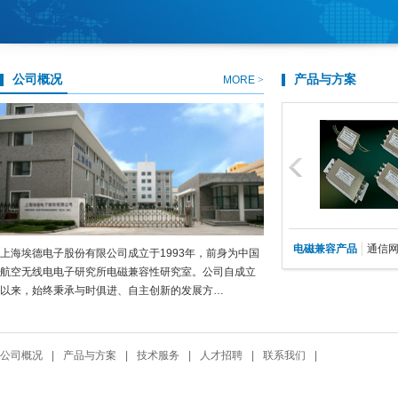
公司概况
产品与方案
MORE
>
国产化电源系列产品
凭借深厚的技术实力与多年解决电磁干扰问
题的丰富经验，埃德公司可以向您提供“定制
化电磁干扰控制方案”的…
查看详情
>
电磁兼容产品
通信
上海埃德电子股份有限公司成立于1993年，前身为中国
航空无线电电子研究所电磁兼容性研究室。公司自成立
以来，始终秉承与时俱进、自主创新的发展方…
公司概况
|
产品与方案
|
技术服务
|
人才招聘
|
联系我们
|