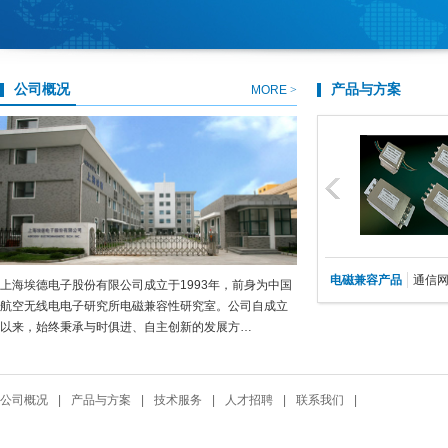
公司概况
产品与方案
MORE
>
国产化电源系列产品
凭借深厚的技术实力与多年解决电磁干扰问
题的丰富经验，埃德公司可以向您提供“定制
化电磁干扰控制方案”的…
查看详情
>
电磁兼容产品
通信
上海埃德电子股份有限公司成立于1993年，前身为中国
航空无线电电子研究所电磁兼容性研究室。公司自成立
以来，始终秉承与时俱进、自主创新的发展方…
公司概况
|
产品与方案
|
技术服务
|
人才招聘
|
联系我们
|